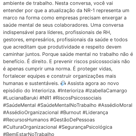
ambiente de trabalho. Nesta conversa, você vai
entender por que a atualização da NR-1 representa um
marco na forma como empresas precisam enxergar a
saúde mental de seus colaboradores. Uma conversa
indispensável para líderes, profissionais de RH,
gestores, empresários, profissionais da saúde e todos
que acreditam que produtividade e respeito devem
caminhar juntos. Porque saúde mental no trabalho não é
benefício. É direito. E prevenir riscos psicossociais não
é apenas cumprir uma norma. É proteger vidas,
fortalecer equipes e construir organizações mais
humanas e sustentáveis.
Assista agora ao novo
episódio do Interioriza. #Interioriza #IzabellaCamargo
#LucianaBaruki #NR1 #RiscosPsicossociais
#SaúdeMental #SaúdeMentalNoTrabalho #AssédioMoral
#AssédioOrganizacional #Burnout #Liderança
#RecursosHumanos #GestãoDePessoas
#CulturaOrganizacional #SegurançaPsicológica
#BemEstarNoTrabalho