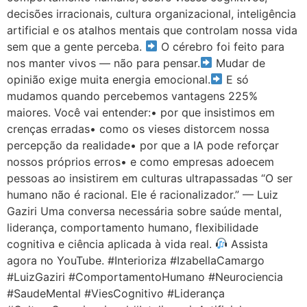
decisões irracionais, cultura organizacional, inteligência
artificial e os atalhos mentais que controlam nossa vida
sem que a gente perceba.
O cérebro foi feito para
nos manter vivos — não para pensar.
Mudar de
opinião exige muita energia emocional.
E só
mudamos quando percebemos vantagens 225%
maiores. Você vai entender:• por que insistimos em
crenças erradas• como os vieses distorcem nossa
percepção da realidade• por que a IA pode reforçar
nossos próprios erros• e como empresas adoecem
pessoas ao insistirem em culturas ultrapassadas “O ser
humano não é racional. Ele é racionalizador.” — Luiz
Gaziri Uma conversa necessária sobre saúde mental,
liderança, comportamento humano, flexibilidade
cognitiva e ciência aplicada à vida real.
Assista
agora no YouTube. #Interioriza #IzabellaCamargo
#LuizGaziri #ComportamentoHumano #Neurociencia
#SaudeMental #ViesCognitivo #Liderança