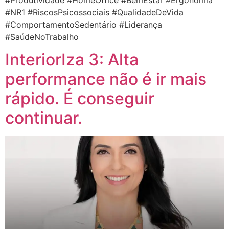
#NR1 #RiscosPsicossociais #QualidadeDeVida
#ComportamentoSedentário #Liderança
#SaúdeNoTrabalho
InteriorIza 3: Alta
performance não é ir mais
rápido. É conseguir
continuar.