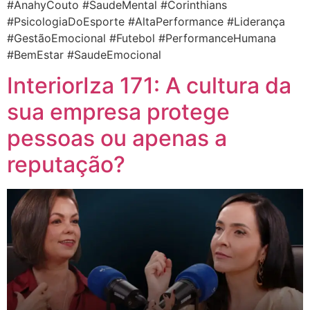
#AnahyCouto #SaudeMental #Corinthians
#PsicologiaDoEsporte #AltaPerformance #Liderança
#GestãoEmocional #Futebol #PerformanceHumana
#BemEstar #SaudeEmocional
InteriorIza 171: A cultura da
sua empresa protege
pessoas ou apenas a
reputação?