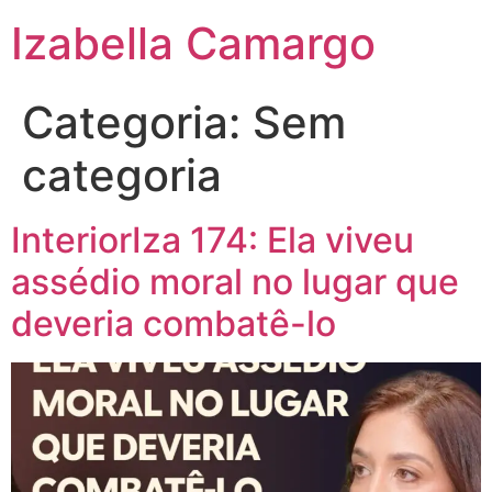
Izabella Camargo
Categoria:
Sem
categoria
InteriorIza 174: Ela viveu
assédio moral no lugar que
deveria combatê-lo