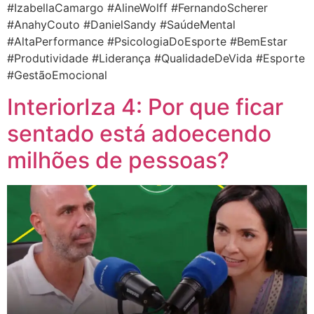
#IzabellaCamargo #AlineWolff #FernandoScherer
#AnahyCouto #DanielSandy #SaúdeMental
#AltaPerformance #PsicologiaDoEsporte #BemEstar
#Produtividade #Liderança #QualidadeDeVida #Esporte
#GestãoEmocional
InteriorIza 4: Por que ficar
sentado está adoecendo
milhões de pessoas?