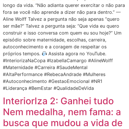
longo da vida. “Não adianta querer exercitar o não para
fora se você não aprende a dizer não para dentro.” —
Aline Wolff Talvez a pergunta não seja apenas “quero
ser mãe?” Talvez a pergunta seja: “Que vida eu quero
construir e isso conversa com quem eu sou hoje?” Um
episódio sobre maternidade, escolhas, carreira,
autoconhecimento e a coragem de respeitar os
próprios tempos.
Assista agora no YouTube.
#InteriorizaNaCopa #IzabellaCamargo #AlineWolff
#Maternidade #Carreira #SaudeMental
#AltaPerformance #RebecaAndrade #Mulheres
#Autoconhecimento #GestaoEmocional #NR1
#Liderança #BemEstar #QualidadeDeVida
InteriorIza 2: Ganhei tudo
Nem medalha, nem fama: a
busca que mudou a vida de