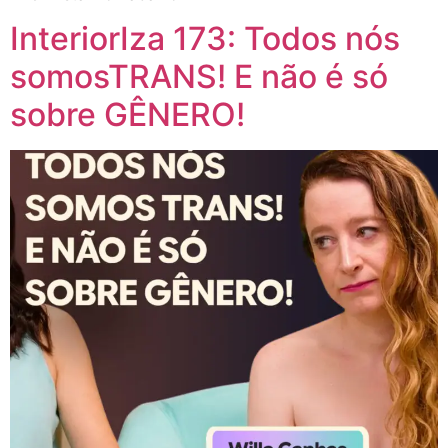
InteriorIza 173: Todos nós
somosTRANS! E não é só
sobre GÊNERO!