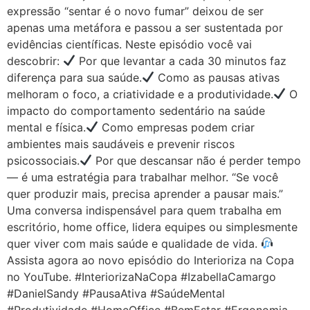
expressão “sentar é o novo fumar” deixou de ser
apenas uma metáfora e passou a ser sustentada por
evidências científicas. Neste episódio você vai
descobrir:
Por que levantar a cada 30 minutos faz
diferença para sua saúde.
Como as pausas ativas
melhoram o foco, a criatividade e a produtividade.
O
impacto do comportamento sedentário na saúde
mental e física.
Como empresas podem criar
ambientes mais saudáveis e prevenir riscos
psicossociais.
Por que descansar não é perder tempo
— é uma estratégia para trabalhar melhor. “Se você
quer produzir mais, precisa aprender a pausar mais.”
Uma conversa indispensável para quem trabalha em
escritório, home office, lidera equipes ou simplesmente
quer viver com mais saúde e qualidade de vida.
Assista agora ao novo episódio do Interioriza na Copa
no YouTube. #InteriorizaNaCopa #IzabellaCamargo
#DanielSandy #PausaAtiva #SaúdeMental
#Produtividade #HomeOffice #BemEstar #Ergonomia