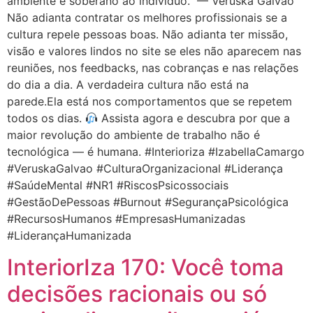
ambiente é soberano ao indivíduo.” — Veruska Galvão
Não adianta contratar os melhores profissionais se a
cultura repele pessoas boas. Não adianta ter missão,
visão e valores lindos no site se eles não aparecem nas
reuniões, nos feedbacks, nas cobranças e nas relações
do dia a dia. A verdadeira cultura não está na
parede.Ela está nos comportamentos que se repetem
todos os dias.
Assista agora e descubra por que a
maior revolução do ambiente de trabalho não é
tecnológica — é humana. #Interioriza #IzabellaCamargo
#VeruskaGalvao #CulturaOrganizacional #Liderança
#SaúdeMental #NR1 #RiscosPsicossociais
#GestãoDePessoas #Burnout #SegurançaPsicológica
#RecursosHumanos #EmpresasHumanizadas
#LiderançaHumanizada
InteriorIza 170: Você toma
decisões racionais ou só