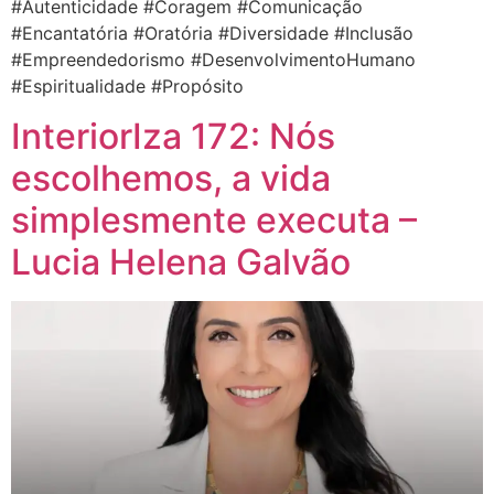
#Autenticidade #Coragem #Comunicação
#Encantatória #Oratória #Diversidade #Inclusão
#Empreendedorismo #DesenvolvimentoHumano
#Espiritualidade #Propósito
InteriorIza 172: Nós
escolhemos, a vida
simplesmente executa –
Lucia Helena Galvão