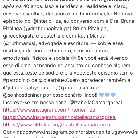
áudio
após os 40 anos. Isso é tendência, realidade e, claro,
envolve escolhas, desafios e muita informação.No novo
episódio do @interio_iza, eu converso com a Dra. Bruna
Pitaluga (@drabrunapitaluga) Bruna Pitaluga,
ginecologista e obstetra e com Ruth Manus
(@ruthmanus), advogada e escritora, — sobre essa
mudança de comportamento, seus impactos
emocionais, físicos e sociais.
Se você está vivendo
esse dilema, pensando no assunto ou conhece alguém
que está…este episódio é pra você.Este episódio tem o
#patrocínio de @clearblue.Quero agradecer também a
@jubutlerbabyshopper, @pripripacifico e
@sonhosdeninar por esse cenário lindo!!
Inscreva-se em nosso canal @IzabellaCamargoreal
https://www.instagram.com/interior_iza
https://www.instagram.com/izabellacamargoreal
https://www.tiktok.com/@izabellacamargoreal
Convidadoswww.instagram.com/drabrunapitalugawww.in