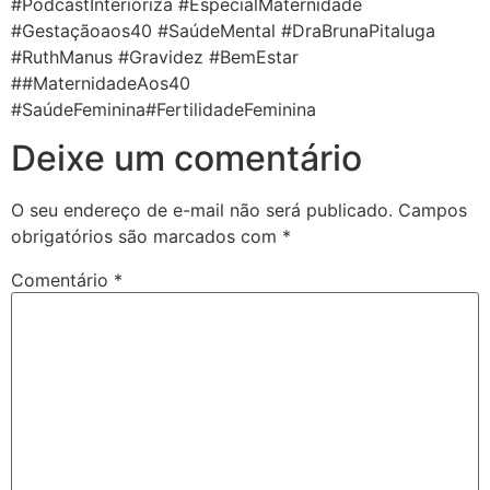
#PodcastInterioriza #EspecialMaternidade
#Gestaçãoaos40 #SaúdeMental #DraBrunaPitaluga
#RuthManus #Gravidez #BemEstar
##MaternidadeAos40
#SaúdeFeminina#FertilidadeFeminina
Deixe um comentário
O seu endereço de e-mail não será publicado.
Campos
obrigatórios são marcados com
*
Comentário
*