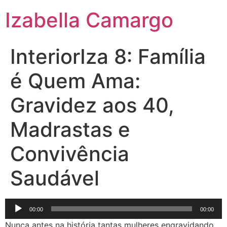
Izabella Camargo
InteriorIza 8: Família
é Quem Ama:
Gravidez aos 40,
Madrastas e
Convivência
Saudável
Tocador
00:00
00:00
de
Nunca antes na história tantas mulheres engravidando