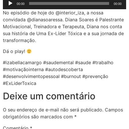
Tocador
00:00
00:00
de
No episódio de hoje do @interior_iza, a nossa
áudio
convidada @dianasoaressa. Diana Soares é Palestrante
Motivacional, Treinadora e Terapeuta, Diana nos conta
sua história de Uma Ex-Líder Tóxica e a sua jornada de
transformação.
Dá o play!
#izabellacamargo #saudemental #saude #trabalho
#motivaçãointerna #autodescoberta
#desenvolvimentopessoal #burnout #prevenção
#ExLiderToxica
Deixe um comentário
O seu endereço de e-mail não será publicado.
Campos
obrigatórios são marcados com
*
Comentário
*