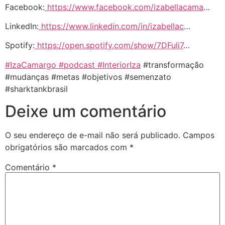
Facebook:
https://www.facebook.com/izabellacama
…
LinkedIn:
https://www.linkedin.com/in/izabellac
…
Spotify:
https://open.spotify.com/show/7DFuli7
…
#IzaCamargo
#podcast
#InteriorIza
#transformação
#mudanças #metas #objetivos #semenzato
#sharktankbrasil
Deixe um comentário
O seu endereço de e-mail não será publicado.
Campos
obrigatórios são marcados com
*
Comentário
*