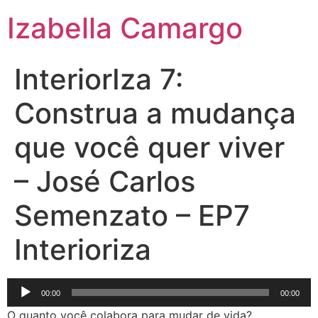
Izabella Camargo
InteriorIza 7:
Construa a mudança
que você quer viver
– José Carlos
Semenzato – EP7
Interioriza
Tocador
00:00
00:00
de
O quanto você colabora para mudar de vida?