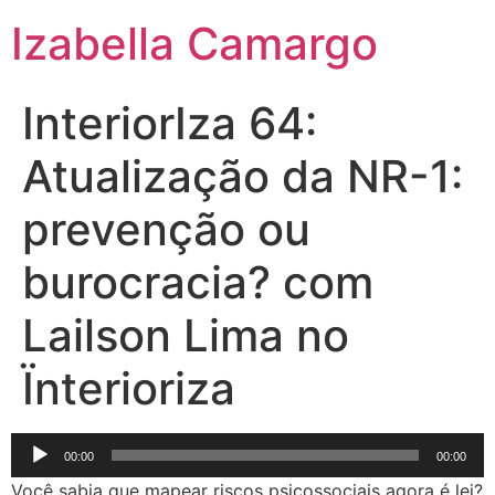
Izabella Camargo
InteriorIza 64:
Atualização da NR-1:
prevenção ou
burocracia? com
Lailson Lima no
Ïnterioriza
Tocador
00:00
00:00
de
Você sabia que mapear riscos psicossociais agora é lei?