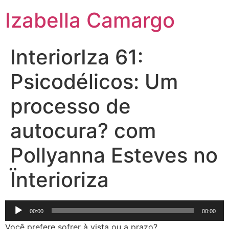
Izabella Camargo
InteriorIza 61:
Psicodélicos: Um
processo de
autocura? com
Pollyanna Esteves no
Ïnterioriza
Tocador
00:00
00:00
de
Você prefere sofrer à vista ou a prazo?