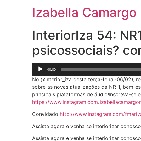
Izabella Camargo
InteriorIza 54: N
psicossociais? co
Tocador
00:00
de
No @interior_iza desta terça-feira (06/02), 
áudio
sobre as novas atualizações da NR-1, bem-est
principais plataformas de áudio!Inscreva-se
https://www.instagram.com/izabellacamargor
Convidado
http://www.instagram.com/fmariy
Assista agora e venha se interiorizar conosco
Assista agora e venha se interiorizar cono