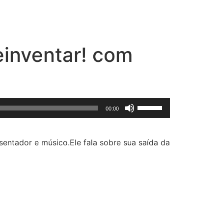
reinventar! com
Use
00:00
as
setas
para
esentador e músico.Ele fala sobre sua saída da
cima
ou
para
baixo
para
aumentar