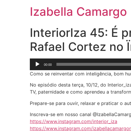
Izabella Camargo
InteriorIza 45: É 
Rafael Cortez no Ï
Tocador
00:00
de
Como se reinventar com inteligência, bom hu
áudio
No episódio desta terça, 10/12, do Interior_i
TV, paternidade e como aprendeu a transform
Prepare-se para ouvir, relaxar e praticar o a
Inscreva-se em nosso canal @IzabellaCamarg
https://www.instagram.com/interior_iza
https://www.instagram.com/izabellacamargor