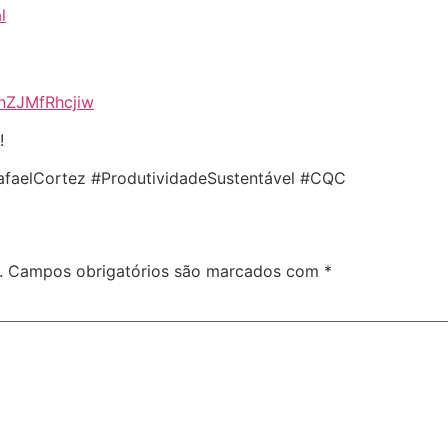
l
nZJMfRhcjiw
!
faelCortez #ProdutividadeSustentável #CQC
.
Campos obrigatórios são marcados com
*