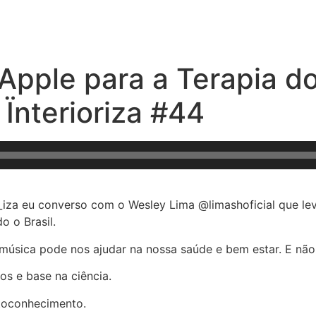
a Apple para a Terapia 
Ïnterioriza #44
r_iza eu converso com o Wesley Lima @limashoficial que le
 o Brasil.
úsica pode nos ajudar na nossa saúde e bem estar. E não 
os e base na ciência.
utoconhecimento.