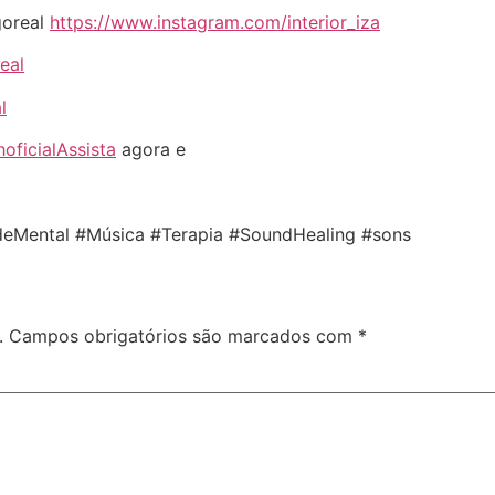
goreal
https://www.instagram.com/interior_iza
eal
l
oficialAssista
agora e
eMental #Música #Terapia #SoundHealing #sons
.
Campos obrigatórios são marcados com
*