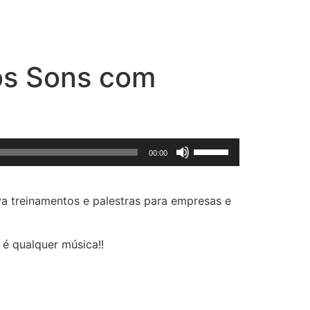
dos Sons com
Use
00:00
as
setas
para
va treinamentos e palestras para empresas e
cima
ou
é qualquer música!!
para
baixo
para
aumentar