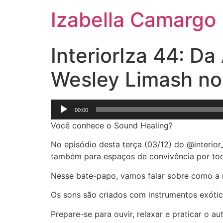
Izabella Camargo
InteriorIza 44: D
Wesley Limash no 
Tocador
00:00
de
Você conhece o Sound Healing?
áudio
No episódio desta terça (03/12) do @interio
também para espaços de convivência por todo
Nesse bate-papo, vamos falar sobre como a m
Os sons são criados com instrumentos exótic
Prepare-se para ouvir, relaxar e praticar o a