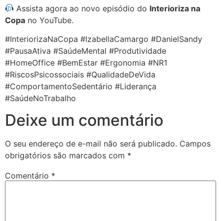
Assista agora ao novo episódio do
Interioriza na
Copa
no YouTube.
#InteriorizaNaCopa #IzabellaCamargo #DanielSandy
#PausaAtiva #SaúdeMental #Produtividade
#HomeOffice #BemEstar #Ergonomia #NR1
#RiscosPsicossociais #QualidadeDeVida
#ComportamentoSedentário #Liderança
#SaúdeNoTrabalho
Deixe um comentário
O seu endereço de e-mail não será publicado.
Campos
obrigatórios são marcados com
*
Comentário
*