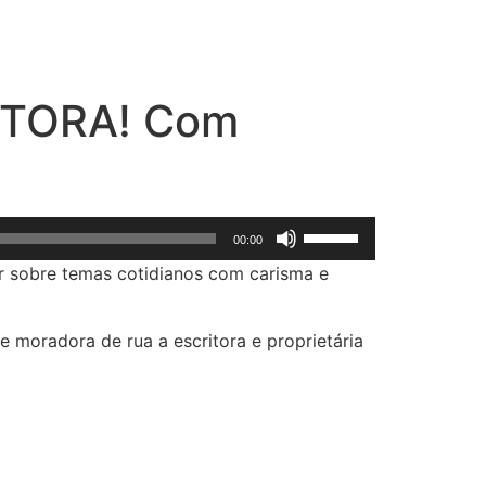
RITORA! Com
Use
00:00
as
r sobre temas cotidianos com carisma e
setas
para
cima
de moradora de rua a escritora e proprietária
ou
para
baixo
para
aumentar