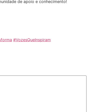
ou
munidade de apoio e conhecimento!
diminuir
o
volume.
sforma⁠
⁠#VozesQueInspiram⁠