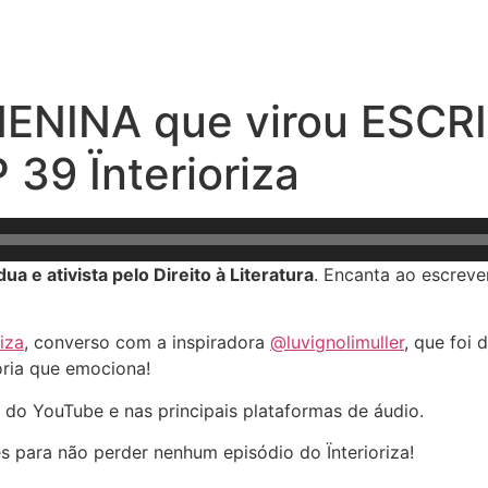
A MENINA que virou ESC
 39 Ïnterioriza
dua e ativista pelo Direito à Literatura
. Encanta ao escreve
iza⁠
, converso com a inspiradora
⁠@luvignolimuller⁠
, que foi 
ória que emociona!
 do YouTube e nas principais plataformas de áudio.
es para não perder nenhum episódio do Ïnterioriza!