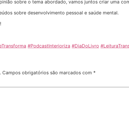
pinião sobre o tema abordado, vamos juntos criar uma co
teúdos sobre desenvolvimento pessoal e saúde mental.
!
eTransforma⁠
⁠#PodcastInterioriza⁠
⁠#DiaDoLivro⁠
⁠#LeituraTran
.
Campos obrigatórios são marcados com
*