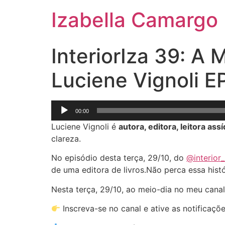
Izabella Camargo
InteriorIza 39: 
Luciene Vignoli EP
Tocador
00:00
de
Luciene Vignoli é
autora, editora, leitora assí
áudio
clareza.
No episódio desta terça, 29/10, do
⁠@interior_
de uma editora de livros.Não perca essa hist
Nesta terça, 29/10, ao meio-dia no meu canal
Inscreva-se no canal e ative as notificaçõ