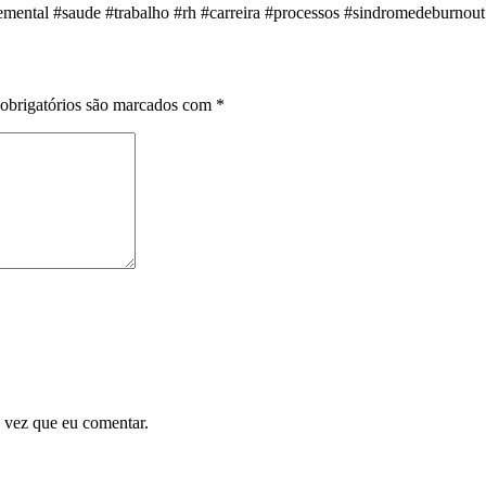
emental #saude #trabalho #rh #carreira #processos #sindromedeburnou
obrigatórios são marcados com
*
 vez que eu comentar.