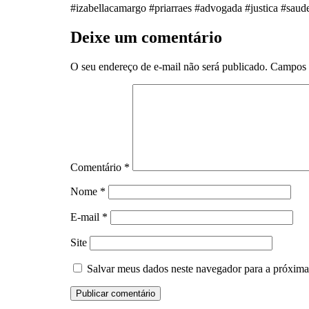
#izabellacamargo #priarraes #advogada #justica #saud
Deixe um comentário
O seu endereço de e-mail não será publicado.
Campos 
Comentário
*
Nome
*
E-mail
*
Site
Salvar meus dados neste navegador para a próxima