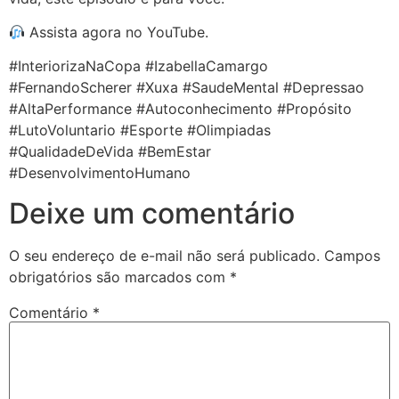
Assista agora no YouTube.
#InteriorizaNaCopa #IzabellaCamargo
#FernandoScherer #Xuxa #SaudeMental #Depressao
#AltaPerformance #Autoconhecimento #Propósito
#LutoVoluntario #Esporte #Olimpiadas
#QualidadeDeVida #BemEstar
#DesenvolvimentoHumano
Deixe um comentário
O seu endereço de e-mail não será publicado.
Campos
obrigatórios são marcados com
*
Comentário
*