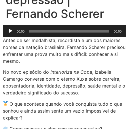
Fernando Scherer
Tocador
00:00
00:00
de
Antes de ser medalhista, recordista e um dos maiores
áudio
nomes da natação brasileira, Fernando Scherer precisou
enfrentar uma prova muito mais difícil: conhecer a si
mesmo.
No novo episódio do
Interioriza na Copa
, Izabella
Camargo conversa com o eterno Xuxa sobre carreira,
aposentadoria, identidade, depressão, saúde mental e o
verdadeiro significado do sucesso.
O que acontece quando você conquista tudo o que
sonhou e ainda assim sente um vazio impossível de
explicar?
Como encerrar ciclos sem carregar culpa?