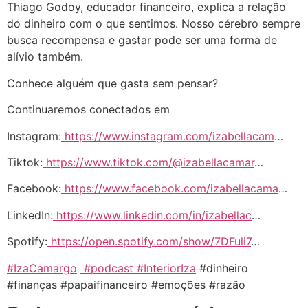
Thiago Godoy, educador financeiro, explica a relação
do dinheiro com o que sentimos. Nosso cérebro sempre
busca recompensa e gastar pode ser uma forma de
alívio também.
Conhece alguém que gasta sem pensar?
Continuaremos conectados em
Instagram:
https://www.instagram.com/izabellacam
…
Tiktok:
https://www.tiktok.com/@izabellacamar
…
Facebook:
https://www.facebook.com/izabellacama
…
LinkedIn:
https://www.linkedin.com/in/izabellac
…
Spotify:
https://open.spotify.com/show/7DFuli7
…
#IzaCamargo
#podcast
#InteriorIza
#dinheiro
#finanças #papaifinanceiro #emoções #razão