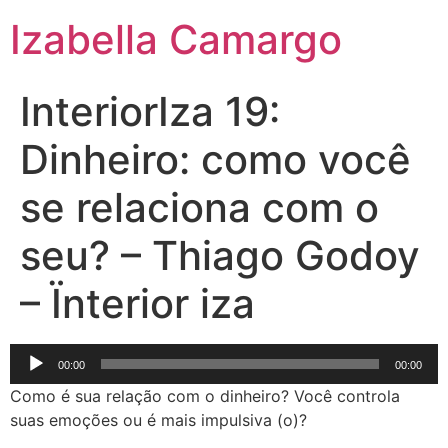
Izabella Camargo
InteriorIza 19:
Dinheiro: como você
se relaciona com o
seu? – Thiago Godoy
– Ïnterior iza
Tocador
00:00
00:00
de
Como é sua relação com o dinheiro? Você controla
áudio
suas emoções ou é mais impulsiva (o)?