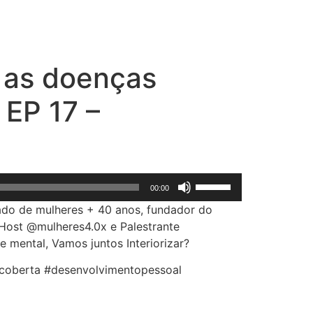
a as doenças
 EP 17 –
Use
00:00
as
idado de mulheres + 40 anos, fundador do
setas
Host @mulheres4.0x e Palestrante
para
 mental, Vamos juntos Interiorizar?
cima
ou
coberta #desenvolvimentopessoal
para
baixo