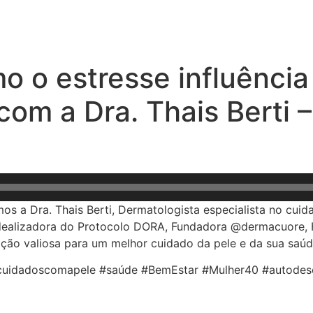
mo o estresse influênci
om a Dra. Thais Berti –
mos a Dra. Thais Berti, Dermatologista especialista no cu
dealizadora do Protocolo DORA, Fundadora @dermacuore, 
ão valiosa para um melhor cuidado da pele e da sua saúde
cuidadoscomapele #saúde #BemEstar #Mulher40 #autodes