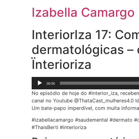
Izabella Camargo
InteriorIza 17: Co
dermatológicas – c
Ïnterioriza
Tocador
00:00
de
No episódio de hoje do #interior_iza, recebe
áudio
canal no Youtube @ThataCast_mulheres4.0 I
Um bate-papo imperdível, com muita informaç
#izabellacamargo #saudemental #dermato #
#ThaisBerti #interioriza