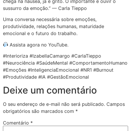
chega na náusea, já é grito. O importante é ouvir o
sussurro da emoção.” — Carla Tieppo
Uma conversa necessária sobre emoções,
produtividade, relações humanas, maturidade
emocional e o futuro do trabalho.
Assista agora no YouTube.
#Interioriza #IzabellaCamargo #CarlaTieppo
#Neurociência #SaúdeMental #ComportamentoHumano
#Emoções #InteligenciaEmocional #NR1 #Burnout
#Produtividade #IA #GestãoEmocional
Deixe um comentário
O seu endereço de e-mail não será publicado.
Campos
obrigatórios são marcados com
*
Comentário
*