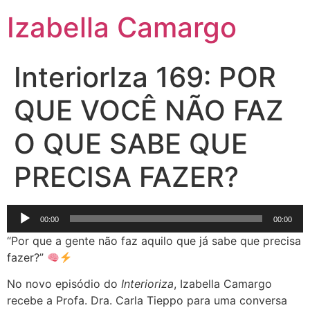
Izabella Camargo
InteriorIza 169: POR
QUE VOCÊ NÃO FAZ
O QUE SABE QUE
PRECISA FAZER?
Tocador
00:00
00:00
de
“Por que a gente não faz aquilo que já sabe que precisa
áudio
fazer?”
No novo episódio do
Interioriza
, Izabella Camargo
recebe a Profa. Dra. Carla Tieppo para uma conversa