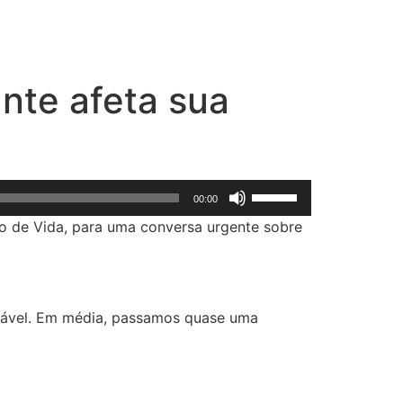
ante afeta sua
Use
00:00
as
ilo de Vida, para uma conversa urgente sobre
setas
para
cima
ou
udável. Em média, passamos quase uma
para
baixo
para
aumentar