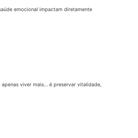
ou
diminuir
e saúde emocional impactam diretamente
o
volume.
apenas viver mais… é preservar vitalidade,