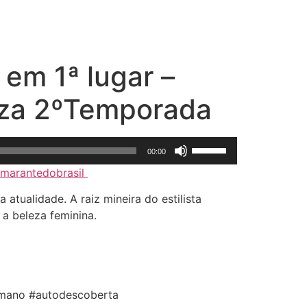
 em 1ª lugar –
riza 2ºTemporada
Use
00:00
as
arantedobrasil
setas
para
ualidade. A raiz mineira do estilista
cima
a beleza feminina.
ou
para
baixo
para
aumentar
umano #autodescoberta