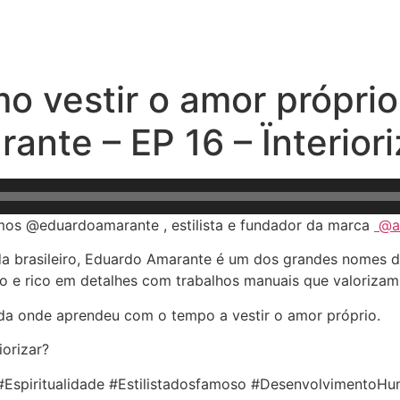
mo vestir o amor próprio
ante – EP 16 – Ïnterio
emos @eduardoamarante , estilista e fundador da marca
@am
rasileiro, Eduardo Amarante é um dos grandes nomes da at
o e rico em detalhes com trabalhos manuais que valorizam 
da onde aprendeu com o tempo a vestir o amor próprio.
orizar?
#Espiritualidade #Estilistadosfamoso #DesenvolvimentoH