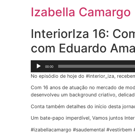
Izabella Camargo
InteriorIza 16: Co
com Eduardo Amar
Tocador
00:00
de
No episódio de hoje do #interior_iza, receb
áudio
Com 16 anos de atuação no mercado de moda b
desenvolveu um background criativo, delicad
Conta também detalhes do início desta jorna
Um bate-papo imperdível, Vamos juntos Interi
#izabellacamargo #saudemental #vestirbem 