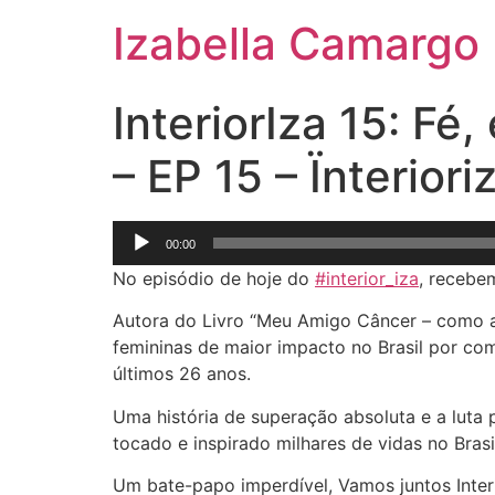
Izabella Camargo
InteriorIza 15: Fé
– EP 15 – Ïnterio
Tocador
00:00
de
No episódio de hoje do
#interior_iza
, recebe
áudio
Autora do Livro “Meu Amigo Câncer – como a
femininas de maior impacto no Brasil por co
últimos 26 anos.
Uma história de superação absoluta e a luta 
tocado e inspirado milhares de vidas no Brasi
Um bate-papo imperdível, Vamos juntos Interi