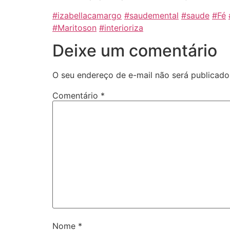
#izabellacamargo
#saudemental
#saude
#Fé
#Maritoson
#interioriza
Deixe um comentário
O seu endereço de e-mail não será publicado
Comentário
*
Nome
*