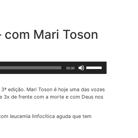
 – com Mari Toson
Use
00:00
as
setas
para
3ª edição. Mari Toson é hoje uma das vozes
cima
eve 3x de frente com a morte e com Deus nos
ou
para
com leucemia linfocítica aguda que tem
baixo
para
aumentar