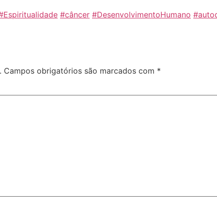
#Espiritualidade
#câncer
#DesenvolvimentoHumano
#auto
.
Campos obrigatórios são marcados com
*