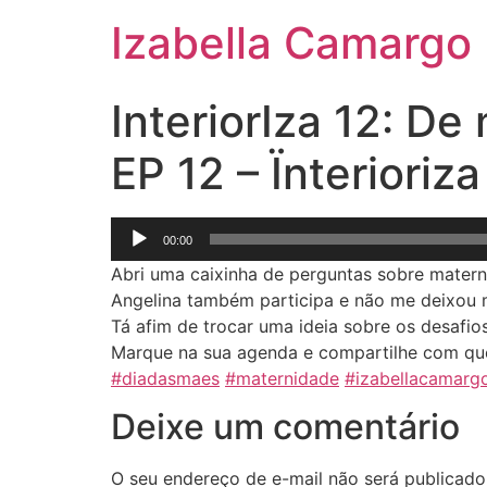
Izabella Camargo
InteriorIza 12: D
EP 12 – Ïnteriori
Tocador
00:00
de
Abri uma caixinha de perguntas sobre matern
áudio
Angelina também participa e não me deixou
Tá afim de trocar uma ideia sobre os desafio
Marque na sua agenda e compartilhe com q
#diadasmaes
#maternidade
#izabellacamarg
Deixe um comentário
O seu endereço de e-mail não será publicado