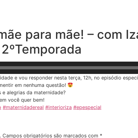
e mãe para mãe! – com I
za 2ºTemporada
idade e vou responder nesta terça, 12h, no episódio espec
 mentir em nenhuma questão!
s e alegrias da maternidade?
uem você quer bem!
o
#maternidadereal
#interioriza
#epespecial
.
Campos obrigatórios são marcados com
*