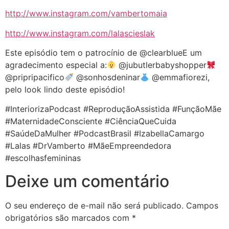
http://www.instagram.com/vambertomaia
http://www.instagram.com/lalascieslak
Este episódio tem o patrocínio de @clearblueE um
agradecimento especial a:
@jubutlerbabyshopper
@pripripacifico
@sonhosdeninar
@emmafiorezi,
pelo look lindo deste episódio!
#InteriorizaPodcast #ReproduçãoAssistida #FunçãoMãe
#MaternidadeConsciente #CiênciaQueCuida
#SaúdeDaMulher #PodcastBrasil #IzabellaCamargo
#Lalas #DrVamberto #MãeEmpreendedora
#escolhasfemininas
Deixe um comentário
O seu endereço de e-mail não será publicado.
Campos
obrigatórios são marcados com
*