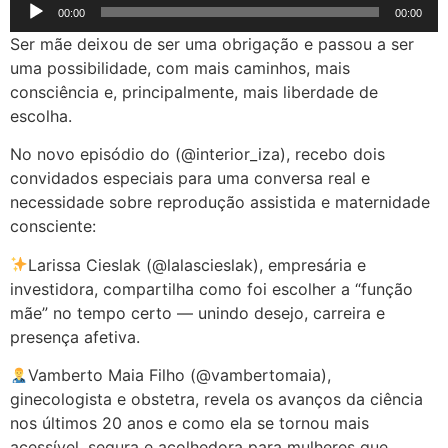
Tocador
00:00
00:00
de
Ser mãe deixou de ser uma obrigação e passou a ser
áudio
uma possibilidade, com mais caminhos, mais
consciência e, principalmente, mais liberdade de
escolha.
No novo episódio do (@interior_iza), recebo dois
convidados especiais para uma conversa real e
necessidade sobre reprodução assistida e maternidade
consciente:
Larissa Cieslak (@lalascieslak), empresária e
investidora, compartilha como foi escolher a “função
mãe” no tempo certo — unindo desejo, carreira e
presença afetiva.
Vamberto Maia Filho (@vambertomaia),
ginecologista e obstetra, revela os avanços da ciência
nos últimos 20 anos e como ela se tornou mais
acessível, segura e acolhedora para mulheres que